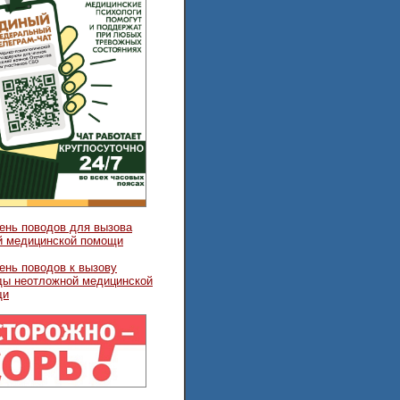
ень поводов для вызова
й медицинской помощи
ень поводов к вызову
ды неотложной медицинской
щи