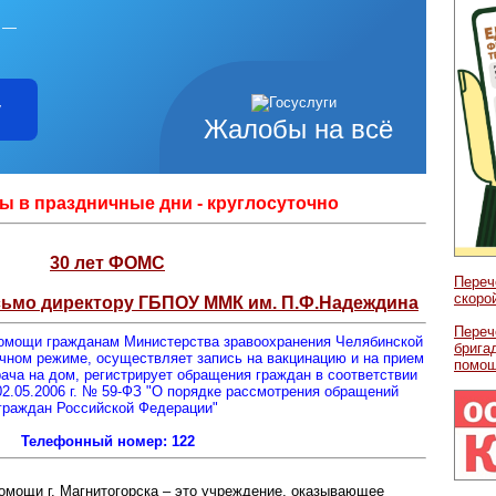
й —
у
Жалобы на всё
ы в праздничные дни - круглосуточно
30 лет ФОМС
Переч
скоро
сьмо директору ГБПОУ ММК им. П.Ф.Надеждина
Переч
омощи гражданам Министерства зравоохранения Челябинской
брига
очном режиме, осуществляет запись на вакцинацию и на прием
помо
рача на дом, регистрирует обращения граждан в соответствии
2.05.2006 г. № 59-ФЗ "О порядке рассмотрения обращений
граждан Российской Федерации"
Телефонный номер: 122
омощи г. Магнитогорска – это учреждение, оказывающее