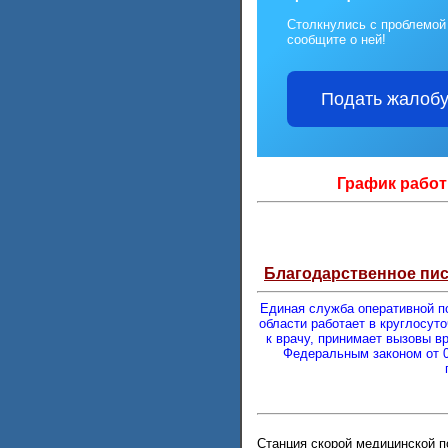
Столкнулись с проблемо
сообщите о ней!
Подать жалоб
График работ
Благодарственное пи
Единая служба оперативной п
области работает в круглосут
к врачу, принимает вызовы в
Федеральным законом от 0
Станция скорой медицинской п